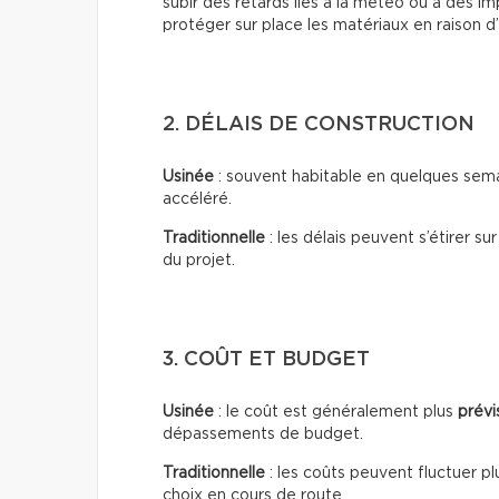
subir des retards liés à la météo ou à des i
protéger sur place les matériaux en raison d
2. DÉLAIS DE CONSTRUCTION
Usinée
: souvent habitable en quelques sema
accéléré.
Traditionnelle
: les délais peuvent s’étirer su
du projet.
3. COÛT ET BUDGET
Usinée
: le coût est généralement plus
prévi
dépassements de budget.
Traditionnelle
: les coûts peuvent fluctuer pl
choix en cours de route.