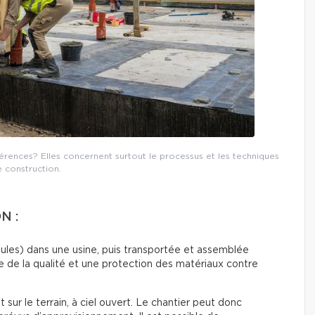
fférences? Elles concernent surtout le processus et les techniques
 construction.
N :
dules) dans une usine, puis transportée et assemblée
e de la qualité et une protection des matériaux contre
 sur le terrain, à ciel ouvert. Le chantier peut donc