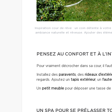
Inspiration cour de rêve : un coin détente à votre
ambiance naturelle et rêveuse. Ajouter des éléme
PENSEZ AU CONFORT ET À L’IN
Pour vraiment décrocher dans sa cour, il faut s
Installez des
paravents
, des
rideaux d’extéri
regards. Ajoutez un
tapis extérieur
, un
fauteu
Un
petit meuble
pour déposer une tasse de t
UN SPA POUR SE PRÉLASSER T