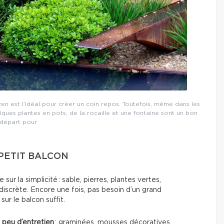
en est l’idéal pour créer un coin repos. Toutefois, même dans les
elques plantes en pots, de la rocaille et une fontaine sont un bon
départ pour
 PETIT BALCON
e sur la simplicité : sable, pierres, plantes vertes,
iscrète. Encore une fois, pas besoin d’un grand
ur le balcon suffit.
t
peu d’entretien
: graminées, mousses décoratives